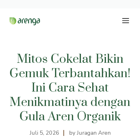
Langsung
M
ke
isi
Mitos Cokelat Bikin
Gemuk Terbantahkan!
Ini Cara Sehat
Menikmatinya dengan
Gula Aren Organik
Juli 5, 2026
by Juragan Aren