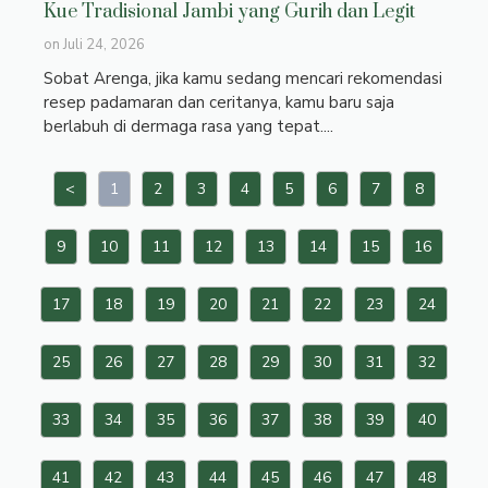
Kue Tradisional Jambi yang Gurih dan Legit
on
Juli 24, 2026
Sobat Arenga, jika kamu sedang mencari rekomendasi
resep padamaran dan ceritanya, kamu baru saja
berlabuh di dermaga rasa yang tepat....
<
1
2
3
4
5
6
7
8
9
10
11
12
13
14
15
16
17
18
19
20
21
22
23
24
25
26
27
28
29
30
31
32
33
34
35
36
37
38
39
40
41
42
43
44
45
46
47
48