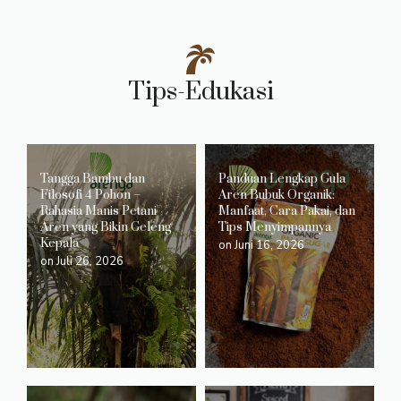
Tips-Edukasi
Tangga Bambu dan
Panduan Lengkap Gula
Filosofi 4 Pohon –
Aren Bubuk Organik:
Rahasia Manis Petani
Manfaat, Cara Pakai, dan
Aren yang Bikin Geleng
Tips Menyimpannya
Kepala
on
Juni 16, 2026
on
Juli 26, 2026