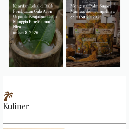
Kearifan Lokal di Balik
Mengenal Palm Sugar:
Pembuatan Gula Aren
Manfaat dan Dampaknya
Organik: Keajaiban Daun
on
Maret 29, 2023
Manggis Penyelamat
Nira
on
Juni 8, 2026
Kuliner