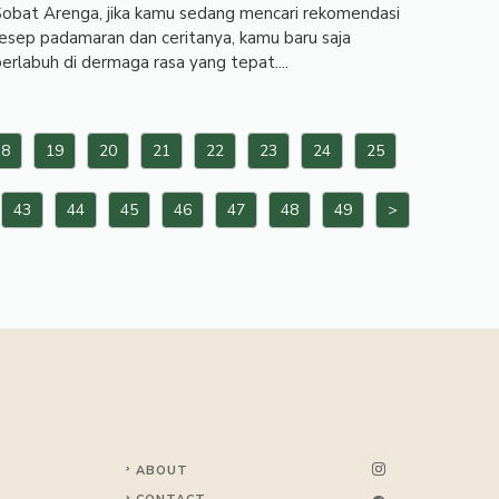
obat Arenga, jika kamu sedang mencari rekomendasi
esep padamaran dan ceritanya, kamu baru saja
erlabuh di dermaga rasa yang tepat....
18
19
20
21
22
23
24
25
43
44
45
46
47
48
49
>
ABOUT