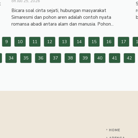
on
Juli 25, 2026
t
S
Bicara soal cinta sejati, hubungan masyarakat
r
Sirnaresmi dan pohon aren adalah contoh nyata
b
romansa abadi antara alam dan manusia. Pohon...
9
10
11
12
13
14
15
16
17
34
35
36
37
38
39
40
41
42
HOME