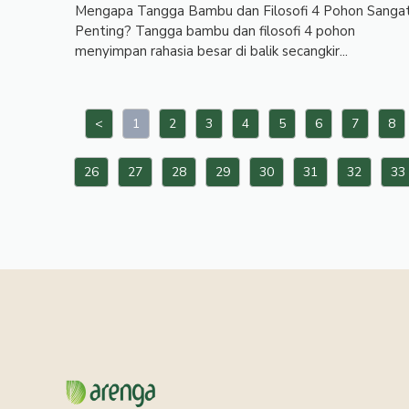
Mengapa Tangga Bambu dan Filosofi 4 Pohon Sanga
Penting? Tangga bambu dan filosofi 4 pohon
menyimpan rahasia besar di balik secangkir...
<
1
2
3
4
5
6
7
8
26
27
28
29
30
31
32
33