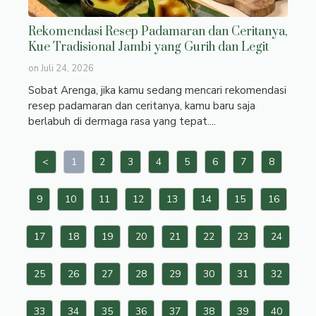
Rekomendasi Resep Padamaran dan Ceritanya,
Kue Tradisional Jambi yang Gurih dan Legit
on
Juli 24, 2026
Sobat Arenga, jika kamu sedang mencari rekomendasi
resep padamaran dan ceritanya, kamu baru saja
berlabuh di dermaga rasa yang tepat....
<
1
2
3
4
5
6
7
8
9
10
11
12
13
14
15
16
17
18
19
20
21
22
23
24
25
26
27
28
29
30
31
32
33
34
35
36
37
38
39
40