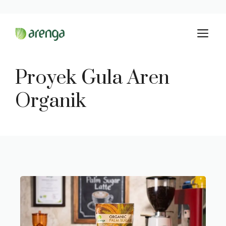
Langsung
M
ke
isi
Proyek Gula Aren
Organik