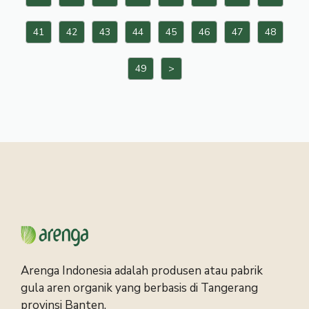
41
42
43
44
45
46
47
48
49
>
Arenga Indonesia adalah produsen atau pabrik
gula aren organik yang berbasis di Tangerang
provinsi Banten.