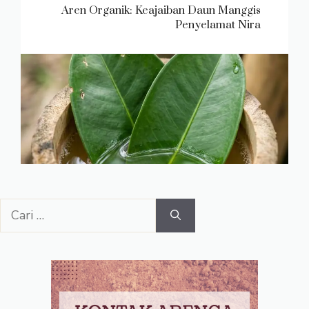
Aren Organik: Keajaiban Daun Manggis
Penyelamat Nira
Cari
untuk: