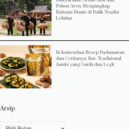
Masyarakat Sirnaresmi dan
Pohon Aren, Mengungkap
Rahasia Manis di Balik Tradisi
Leluhur
Rekomendasi Resep Padamaran
dan Ceritanya, Kue Tradisional
Jambi yang Gurih dan Legit
Arsip
Arsip