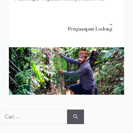
Pengasapan Lodong
Cari
untuk: