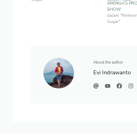
ARENGA’S PR
Terutama di sebagian Pulau Jawa
SHOW
seperti DKI Jakarta, Pantura, Timur
dalam "Refere
Bali, sebagian Sulawesi Barat dan
Sugar"
Nusa Tenggara.Di Serpong sendiri…
About the author
Evi Indrawanto