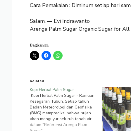
Cara Pemakaian : Diminum setiap hari sa
Salam, — Evi Indrawanto
Arenga Palm Sugar Organic Sugar for Al
Bagikan ini:
Related
Kopi Herbal Palm Sugar
Kopi Herbal Palm Sugar - Ramuan
Kesegaran Tubuh. Setiap tahun
Badan Meteorologi dan Geofisika
(BMG) memprediksi bahwa hujan
akan menguyur seluruh tanah air.
Dari Oktober hingga Desember.
dalam "Referensi Arenga Palm
Bulan Desember paling parah.
Sugar"