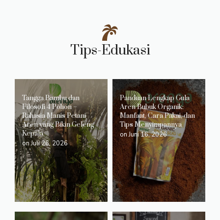
Tips-Edukasi
Tangga Bambu dan
Panduan Lengkap Gula
Filosofi 4 Pohon –
Aren Bubuk Organik:
Rahasia Manis Petani
Manfaat, Cara Pakai, dan
Aren yang Bikin Geleng
Tips Menyimpannya
Kepala
on
Juni 16, 2026
on
Juli 26, 2026