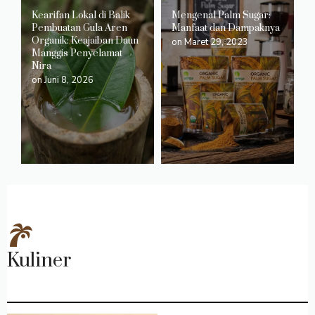
Kearifan Lokal di Balik
Mengenal Palm Sugar:
Pembuatan Gula Aren
Manfaat dan Dampaknya
Organik: Keajaiban Daun
on
Maret 29, 2023
Manggis Penyelamat
Nira
on
Juni 8, 2026
Kuliner