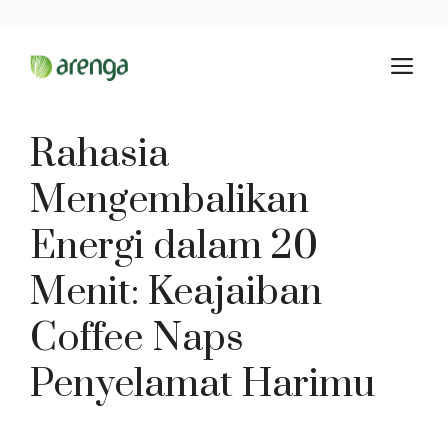
Langsung
M
ke
isi
Rahasia
Mengembalikan
Energi dalam 20
Menit: Keajaiban
Coffee Naps
Penyelamat Harimu