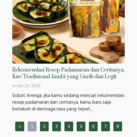
Rekomendasi Resep Padamaran dan Ceritanya,
Kue Tradisional Jambi yang Gurih dan Legit
on
Juli 24, 2026
Sobat Arenga, jika kamu sedang mencari rekomendasi
resep padamaran dan ceritanya, kamu baru saja
berlabuh di dermaga rasa yang tepat....
<
1
2
3
4
5
6
7
8