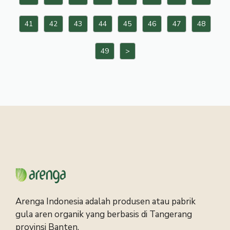
41
42
43
44
45
46
47
48
49
>
Arenga Indonesia adalah produsen atau pabrik
gula aren organik yang berbasis di Tangerang
provinsi Banten.