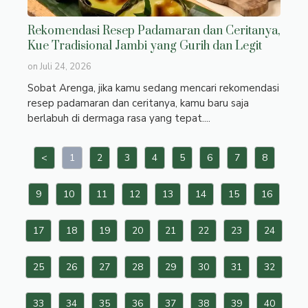
Rekomendasi Resep Padamaran dan Ceritanya,
Kue Tradisional Jambi yang Gurih dan Legit
on
Juli 24, 2026
Sobat Arenga, jika kamu sedang mencari rekomendasi
resep padamaran dan ceritanya, kamu baru saja
berlabuh di dermaga rasa yang tepat....
<
1
2
3
4
5
6
7
8
9
10
11
12
13
14
15
16
17
18
19
20
21
22
23
24
25
26
27
28
29
30
31
32
33
34
35
36
37
38
39
40