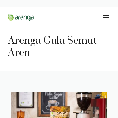
Langsung
M
ke
isi
Arenga Gula Semut
Aren