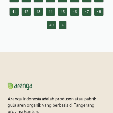
41
42
43
44
45
46
47
48
49
>
Arenga Indonesia adalah produsen atau pabrik
gula aren organik yang berbasis di Tangerang
provinsi Banten.