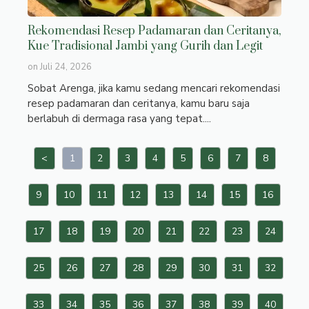
Rekomendasi Resep Padamaran dan Ceritanya,
Kue Tradisional Jambi yang Gurih dan Legit
on
Juli 24, 2026
Sobat Arenga, jika kamu sedang mencari rekomendasi
resep padamaran dan ceritanya, kamu baru saja
berlabuh di dermaga rasa yang tepat....
<
1
2
3
4
5
6
7
8
9
10
11
12
13
14
15
16
17
18
19
20
21
22
23
24
25
26
27
28
29
30
31
32
33
34
35
36
37
38
39
40