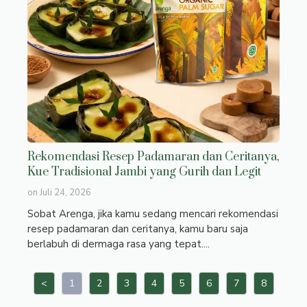
Rekomendasi Resep Padamaran dan Ceritanya,
Kue Tradisional Jambi yang Gurih dan Legit
on
Juli 24, 2026
Sobat Arenga, jika kamu sedang mencari rekomendasi
resep padamaran dan ceritanya, kamu baru saja
berlabuh di dermaga rasa yang tepat....
<
1
2
3
4
5
6
7
8