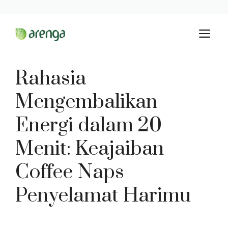
Langsung
M
ke
isi
Rahasia
Mengembalikan
Energi dalam 20
Menit: Keajaiban
Coffee Naps
Penyelamat Harimu