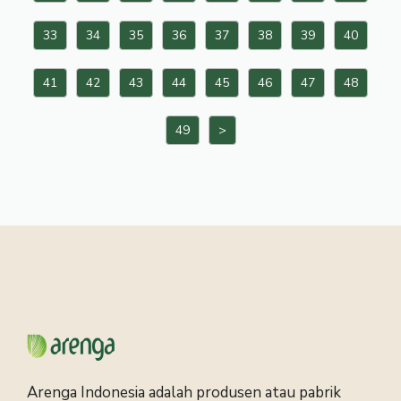
33
34
35
36
37
38
39
40
41
42
43
44
45
46
47
48
49
>
Arenga Indonesia adalah produsen atau pabrik