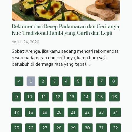
Rekomendasi Resep Padamaran dan Ceritanya,
Kue Tradisional Jambi yang Gurih dan Legit
on
Juli 24, 2026
Sobat Arenga, jika kamu sedang mencari rekomendasi
resep padamaran dan ceritanya, kamu baru saja
berlabuh di dermaga rasa yang tepat....
<
1
2
3
4
5
6
7
8
9
10
11
12
13
14
15
16
17
18
19
20
21
22
23
24
25
26
27
28
29
30
31
32