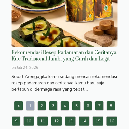
Rekomendasi Resep Padamaran dan Ceritanya,
Kue Tradisional Jambi yang Gurih dan Legit
on
Juli 24, 2026
Sobat Arenga, jika kamu sedang mencari rekomendasi
resep padamaran dan ceritanya, kamu baru saja
berlabuh di dermaga rasa yang tepat....
<
1
2
3
4
5
6
7
8
9
10
11
12
13
14
15
16