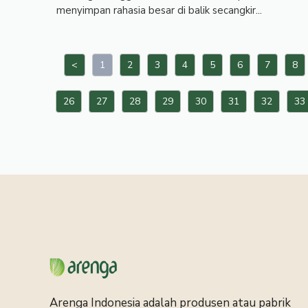
menyimpan rahasia besar di balik secangkir...
<
1
2
3
4
5
6
7
8
26
27
28
29
30
31
32
33
Arenga Indonesia adalah produsen atau pabrik