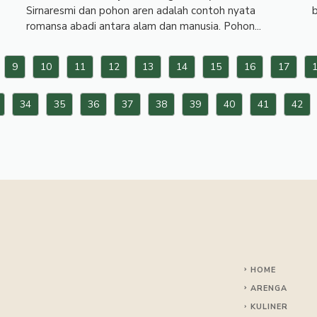
Sirnaresmi dan pohon aren adalah contoh nyata
b
romansa abadi antara alam dan manusia. Pohon...
9
10
11
12
13
14
15
16
17
34
35
36
37
38
39
40
41
42
HOME
ARENGA
KULINER