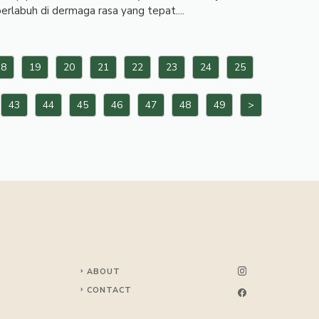
erlabuh di dermaga rasa yang tepat....
18
19
20
21
22
23
24
25
43
44
45
46
47
48
49
>
ABOUT
CONTACT