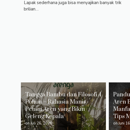
Lapak sederhana juga bisa menyajikan banyak trik
brilian…
Tangga Bambu dan Filosofi 4
Pandu
Pohon – Rahasia Manis
Aren 
Petani Aren yang Bikin
Manfaa
Geleng Kepala
Tips 
on
Juli 26, 2026
on
Juni 1