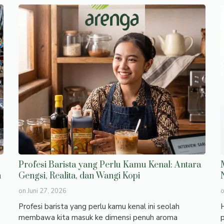
Profesi Barista yang Perlu Kamu Kenal: Antara
n
Gengsi, Realita, dan Wangi Kopi
on
Juni 27, 2026
Profesi barista yang perlu kamu kenal ini seolah
H
membawa kita masuk ke dimensi penuh aroma
p