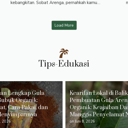
kebangkitan. Sobat Arenga, pernahkah kamu…
Load More
Tips-Edukasi
an Lengkap Gula
Kearifan Lokal di Balik
Bubuk Organik:
Pembuatan Gula Aren
t, Cara Pakai, dan
Organik: Keajaiban D
Menyimpannya
Manggis Penyelamat N
6, 2026
on
Juni 8, 2026