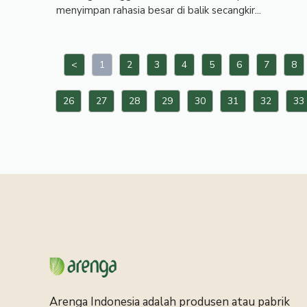
menyimpan rahasia besar di balik secangkir...
<
1
2
3
4
5
6
7
8
26
27
28
29
30
31
32
33
Arenga Indonesia adalah produsen atau pabrik