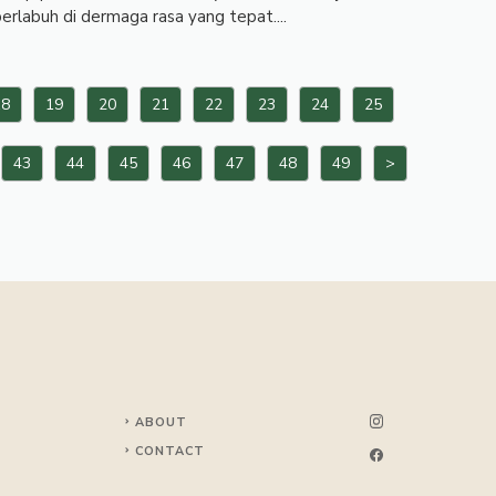
erlabuh di dermaga rasa yang tepat....
18
19
20
21
22
23
24
25
43
44
45
46
47
48
49
>
ABOUT
CONTACT