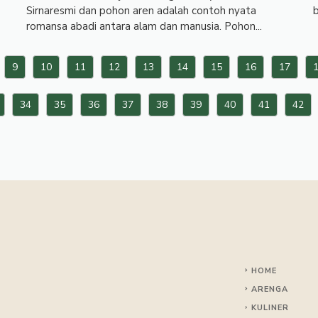
Sirnaresmi dan pohon aren adalah contoh nyata
b
romansa abadi antara alam dan manusia. Pohon...
9
10
11
12
13
14
15
16
17
34
35
36
37
38
39
40
41
42
HOME
ARENGA
KULINER