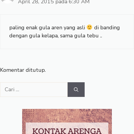
April 28, 2015 pada 6:30 AM
paling enak gula aren yang asli
di banding
dengan gula kelapa, sama gula tebu ..
Komentar ditutup.
Cari
untuk: