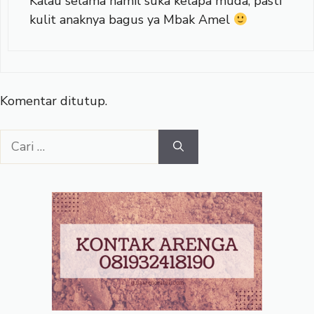
Kalau selama hamil suka kelapa muda, pasti
kulit anaknya bagus ya Mbak Amel
Komentar ditutup.
Cari
untuk: