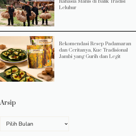
Rahasia Manis di Balik Tradisi
Leluhur
Rekomendasi Resep Padamaran
dan Ceritanya, Kue Tradisional
Jambi yang Gurih dan Legit
Arsip
Arsip